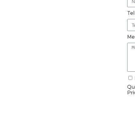
Te
Me
Que
Pri