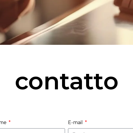
contatto
me
E-mail