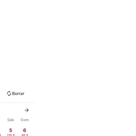
Borrar
Sáb
Dom
5
6
$
159 $
88 $