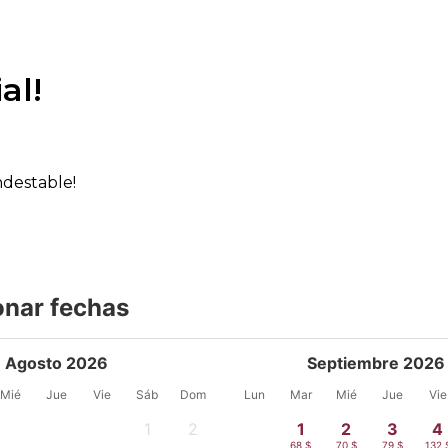
al!
ndestable!
onar fechas
Agosto 2026
Septiembre 2026
Mié
Jue
Vie
Sáb
Dom
Lun
Mar
Mié
Jue
Vie
1
2
1
2
3
4
-
-
68 $
70 $
79 $
132 