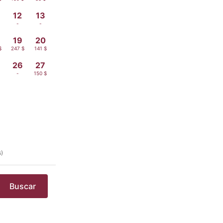
12
13
-
-
19
20
$
247 $
141 $
26
27
-
150 $
s)
Buscar