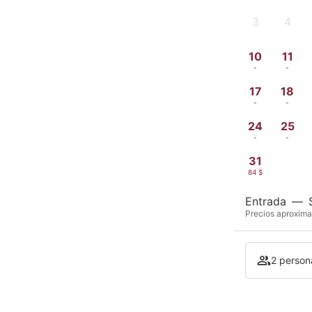
3
4
-
-
10
11
-
-
17
18
-
-
24
25
-
-
31
84 $
Entrada
—
Precios aproxima
2 persona