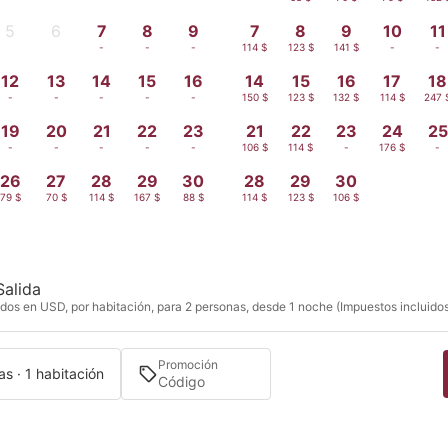
5
6
7
8
9
7
8
9
10
11
-
-
-
-
-
114 $
123 $
141 $
-
-
12
13
14
15
16
14
15
16
17
18
-
-
-
-
-
150 $
123 $
132 $
114 $
247 
19
20
21
22
23
21
22
23
24
25
-
-
-
-
-
106 $
114 $
-
176 $
-
26
27
28
29
30
28
29
30
79 $
70 $
114 $
167 $
88 $
114 $
123 $
106 $
Salida
dos en USD, por habitación, para 2 personas, desde 1 noche (Impuestos incluido
Promoción
s · 1 habitación