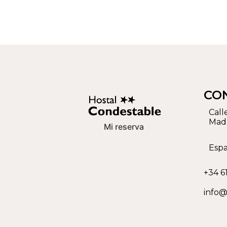
CO
Call
Mad
Mi reserva
Esp
+34 6
info@